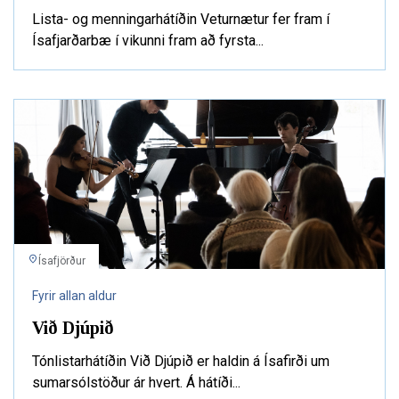
Lista- og menningarhátíðin Veturnætur fer fram í
Ísafjarðarbæ í vikunni fram að fyrsta...
Ísafjörður
Fyrir allan aldur
Við Djúpið
Tónlistarhátíðin Við Djúpið er haldin á Ísafirði um
sumarsólstöður ár hvert. Á hátíði...