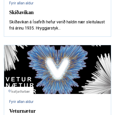
Fyrir allan aldur
Skíðavikan
Skíðavikan á Ísafirði hefur verið haldin nær sleitulaust
frá árinu 1935. Hryggjarstyk...
Ísafjarðarbær
Fyrir allan aldur
Veturnætur