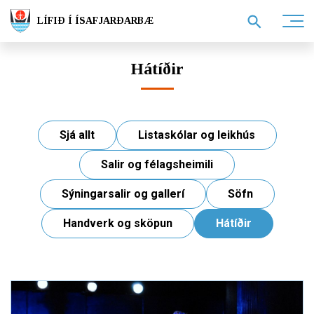
LÍFIÐ Í ÍSAFJARÐARBÆ
Hátíðir
Sjá allt
Listaskólar og leikhús
Salir og félagsheimili
Sýningarsalir og gallerí
Söfn
Handverk og sköpun
Hátíðir