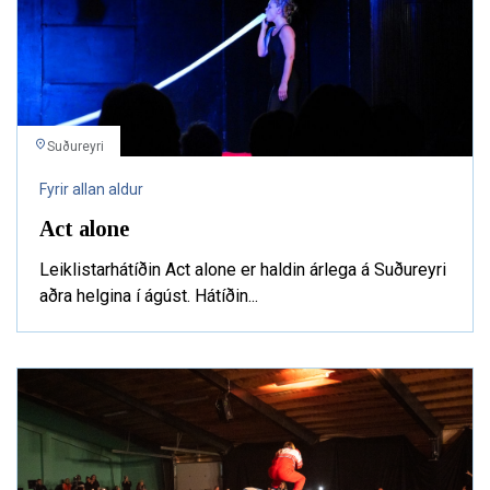
Suðureyri
Fyrir allan aldur
Act alone
Leiklistarhátíðin Act alone er haldin árlega á Suðureyri
aðra helgina í ágúst. Hátíðin...