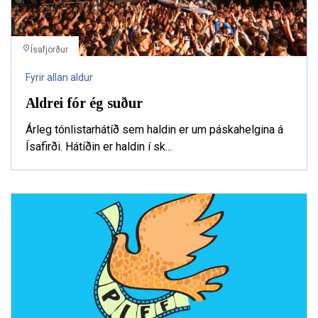
Ísafjörður
Fyrir allan aldur
Aldrei fór ég suður
Árleg tónlistarhátíð sem haldin er um páskahelgina á
Ísafirði. Hátíðin er haldin í sk...