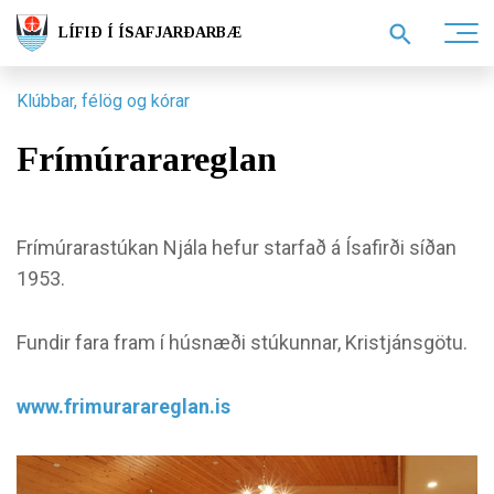
LÍFIÐ Í ÍSAFJARÐARBÆ
Klúbbar, félög og kórar
Frímúrarareglan
Frímúrarastúkan Njála hefur starfað á Ísafirði síðan
1953.
Fundir fara fram í húsnæði stúkunnar, Kristjánsgötu.
www.frimurarareglan.is