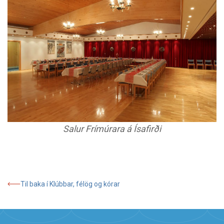
Salur Frímúrara á Ísafirði
Til baka í Klúbbar, félög og kórar