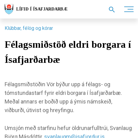
LÍFIÐ Í ÍSAFJARÐARBÆ
Klúbbar, félög og kórar
Félagsmiðstöð eldri borgara í
Ísafjarðarbæ
Félagsmiðstöðin Vör býður upp á félags- og
tómstundastarf fyrir eldri borgara í Ísafjarðarbæ.
Meðal annars er boðið upp á ýmis námskeið,
viðburði, útivist og hreyfingu.
Umsjón með starfinu hefur öldrunarfulltrúi, Svanlaug
Björg Másdóttir,
svanlaugm@isafjordur.is
.