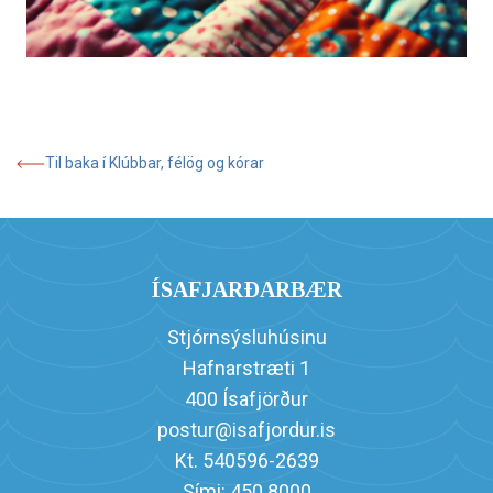
Til baka í Klúbbar, félög og kórar
ÍSAFJARÐARBÆR
Stjórnsýsluhúsinu
Hafnarstræti 1
400 Ísafjörður
postur@isafjordur.is
Kt. 540596-2639
Sími: 450 8000