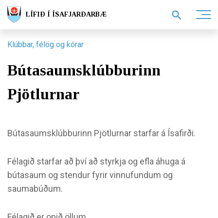
LÍFIÐ Í ÍSAFJARÐARBÆ
Klúbbar, félög og kórar
Bútasaumsklúbburinn
Pjötlurnar
Bútasaumsklúbburinn Pjötlurnar starfar á Ísafirði.
Félagið starfar að því að styrkja og efla áhuga á
bútasaum og stendur fyrir vinnufundum og
saumabúðum.
Félagið er opið öllum.