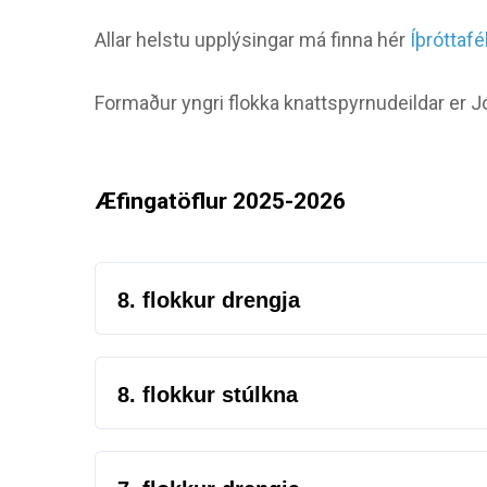
Allar helstu upplýsingar má finna hér
Íþróttafé
Formaður yngri flokka knattspyrnudeildar er 
Æfingatöflur 2025-2026
8. flokkur drengja
MÁNUDAGAR
16:00 - 16:50
8. flokkur stúlkna
Torfnes
MÁNUDAGAR
16:00 - 16:50