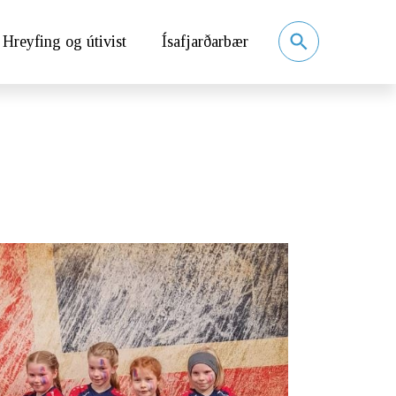
Hreyfing og útivist
Ísafjarðarbær