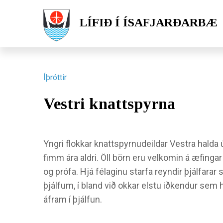
LÍFIÐ Í ÍSAFJARÐARBÆ
Íþróttir
Vestri knattspyrna
Yngri flokkar knattspyrnudeildar Vestra halda 
fimm ára aldri. Öll börn eru velkomin á æfingar
og prófa. Hjá félaginu starfa reyndir þjálfarar
þjálfum, í bland við okkar elstu iðkendur sem h
áfram í þjálfun.