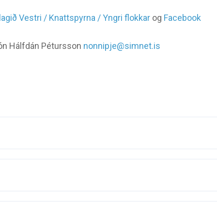
lagið Vestri / Knattspyrna / Yngri flokkar
og
Facebook
Jón Hálfdán Pétursson
nonnipje@simnet.is
FÖSTUDAGAR
16:00 - 16:50
Torfnes
FÖSTUDAGAR
16:00 - 16:50