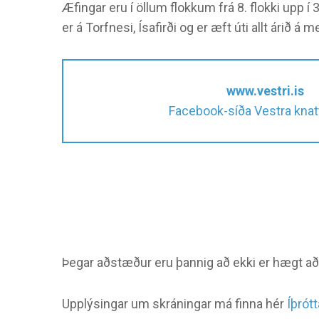
Æfingar eru í öllum flokkum frá 8. flokki upp í
er á Torfnesi, Ísafirði og er æft úti allt árið á 
www.vestri.is
Facebook-síða Vestra kna
Þegar aðstæður eru þannig að ekki er hægt að 
Upplýsingar um skráningar má finna hér
Íþrót