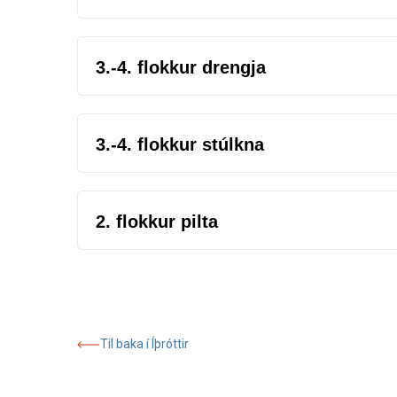
MÁNUDAGAR
14:00 - 15:00
3.-4. flokkur drengja
Torfnes
MÁNUDAGAR
16:10 - 17:40
3.-4. flokkur stúlkna
Torfnes
MÁNUDAGAR
16:10 - 17:40
2. flokkur pilta
Torfnes
Til baka í Íþróttir