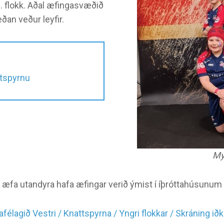
 3. flokk. Aðal æfingasvæðið
meðan veður leyfir.
ttspyrnu
My
æfa utandyra hafa æfingar verið ýmist í íþróttahúsunum 
tafélagið Vestri / Knattspyrna / Yngri flokkar / Skráning i