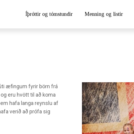
Íþróttir og tómstundir
Menning og listir
úti æfingum fyrir börn frá
 og eru hvött til að koma
 sem hafa langa reynslu af
afa verið að prófa sig