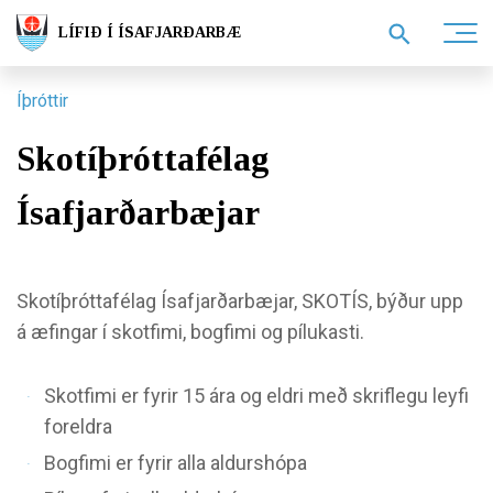
LÍFIÐ Í ÍSAFJARÐARBÆ
Íþróttir
Skotíþróttafélag
Ísafjarðarbæjar
Skotíþróttafélag Ísafjarðarbæjar, SKOTÍS, býður upp
á æfingar í skotfimi, bogfimi og pílukasti.
Skotfimi er fyrir 15 ára og eldri með skriflegu leyfi
foreldra
Bogfimi er fyrir alla aldurshópa