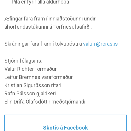
Píla er fyrir alla aldurhópa
Æfingar fara fram í inniaðstöðunni undir
áhorfendastúkunni á Torfnesi, Ísafirði.
Skráningar fara fram í tölvupósti á
valurr@roras.is
Stjórn félagsins:
Valur Richter formaður
Leifur Bremnes varaformaður
Kristjan Sigurðsson ritari
Rafn Pálsson gjaldkeri
Elin Drífa Ólafsdóttir meðstjórnandi
Skotís á Facebook