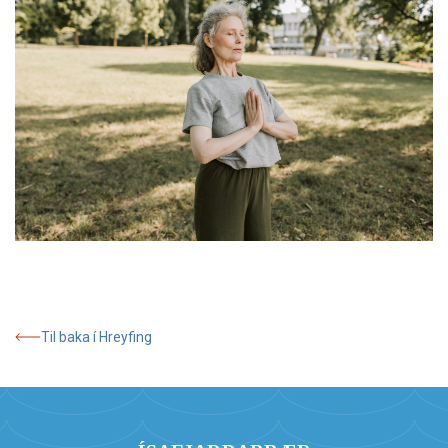
Til baka í Hreyfing