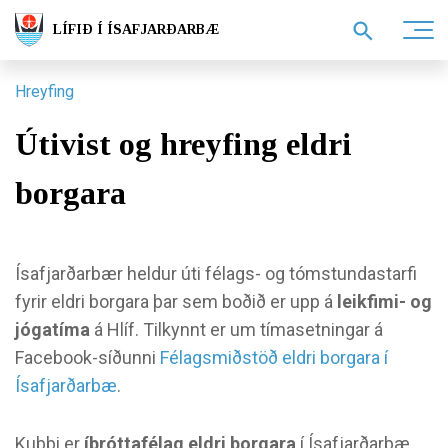
LÍFIÐ Í ÍSAFJARÐARBÆ
Hreyfing
Útivist og hreyfing eldri
borgara
Ísafjarðarbær heldur úti félags- og tómstundastarfi
fyrir eldri borgara þar sem boðið er upp á
leikfimi- og
jógatíma
á Hlíf. Tilkynnt er um tímasetningar á
Facebook-síðunni
Félagsmiðstöð eldri borgara í
Ísafjarðarbæ
.
Kubbi er
íþróttafélag eldri borgara
í Ísafjarðarbæ.