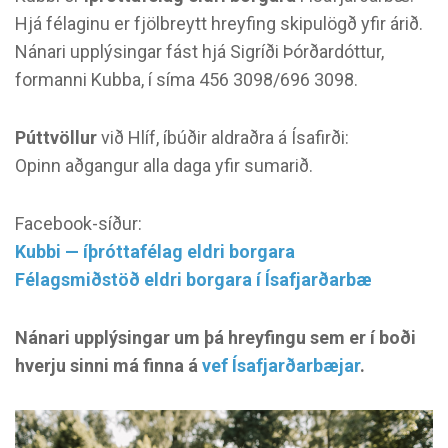
Hjá félaginu er fjölbreytt hreyfing skipulögð yfir árið.
Nánari upplýsingar fást hjá Sigríði Þórðardóttur,
formanni Kubba, í síma 456 3098/696 3098.
Púttvöllur
við Hlíf, íbúðir aldraðra á Ísafirði:
Opinn aðgangur alla daga yfir sumarið.
Facebook-síður:
Kubbi — íþróttafélag eldri borgara
Félagsmiðstöð eldri borgara í Ísafjarðarbæ
Nánari upplýsingar um þá hreyfingu sem er í boði
hverju sinni má finna á
vef Ísafjarðarbæjar
.