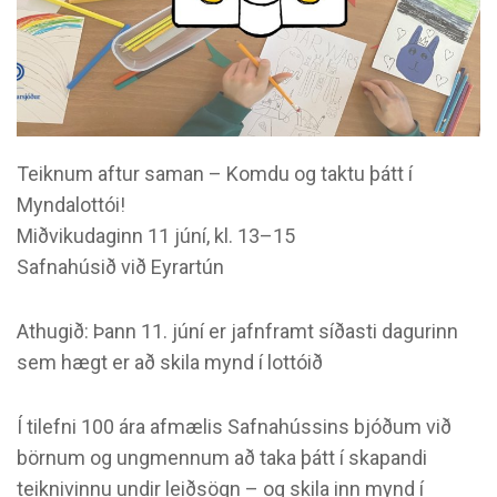
Teiknum aftur saman – Komdu og taktu þátt í
Myndalottói!
Miðvikudaginn 11 júní, kl. 13–15
Safnahúsið við Eyrartún
Athugið: Þann 11. júní er jafnframt síðasti dagurinn
sem hægt er að skila mynd í lottóið
Í tilefni 100 ára afmælis Safnahússins bjóðum við
börnum og ungmennum að taka þátt í skapandi
teiknivinnu undir leiðsögn – og skila inn mynd í