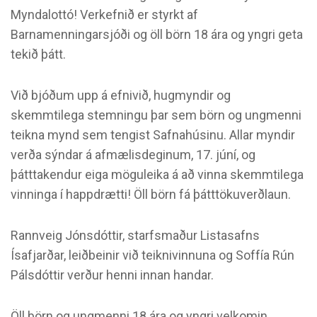
Myndalottó! Verkefnið er styrkt af
Barnamenningarsjóði og öll börn 18 ára og yngri geta
tekið þátt.
Við bjóðum upp á efnivið, hugmyndir og
skemmtilega stemningu þar sem börn og ungmenni
teikna mynd sem tengist Safnahúsinu. Allar myndir
verða sýndar á afmælisdeginum, 17. júní, og
þátttakendur eiga möguleika á að vinna skemmtilega
vinninga í happdrætti! Öll börn fá þátttökuverðlaun.
Rannveig Jónsdóttir, starfsmaður Listasafns
Ísafjarðar, leiðbeinir við teiknivinnuna og Soffía Rún
Pálsdóttir verður henni innan handar.
Öll börn og ungmenni 18 ára og yngri velkomin