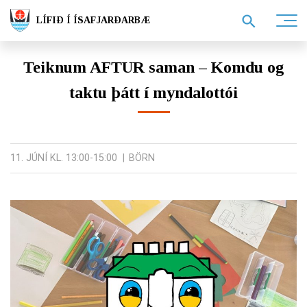
LÍFIÐ Í ÍSAFJARÐARBÆ
Teiknum AFTUR saman – Komdu og
taktu þátt í myndalottói
11. JÚNÍ KL. 13:00-15:00
BÖRN