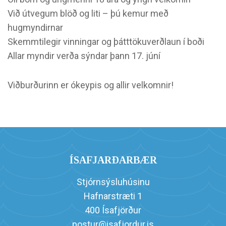
Við útvegum blöð og liti – þú kemur með
hugmyndirnar
Skemmtilegir vinningar og þátttökuverðlaun í boði
Allar myndir verða sýndar þann 17. júní
Viðburðurinn er ókeypis og allir velkomnir!
ÍSAFJARÐARBÆR
Stjórnsýsluhúsinu
Hafnarstræti 1
400 Ísafjörður
postur@isafjordur.is